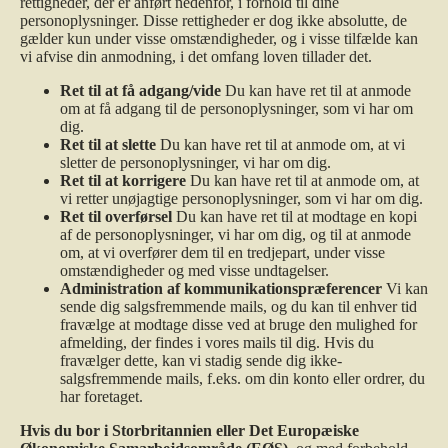
rettigheder, der er anført nedenfor, i forhold til dine
personoplysninger. Disse rettigheder er dog ikke absolutte, de
gælder kun under visse omstændigheder, og i visse tilfælde kan
vi afvise din anmodning, i det omfang loven tillader det.
Ret til at få adgang/vide
Du kan have ret til at anmode
om at få adgang til de personoplysninger, som vi har om
dig.
Ret til at slette
Du kan have ret til at anmode om, at vi
sletter de personoplysninger, vi har om dig.
Ret til at korrigere
Du kan have ret til at anmode om, at
vi retter unøjagtige personoplysninger, som vi har om dig.
Ret til overførsel
Du kan have ret til at modtage en kopi
af de personoplysninger, vi har om dig, og til at anmode
om, at vi overfører dem til en tredjepart, under visse
omstændigheder og med visse undtagelser.
Administration af kommunikationspræferencer
Vi kan
sende dig salgsfremmende mails, og du kan til enhver tid
fravælge at modtage disse ved at bruge den mulighed for
afmelding, der findes i vores mails til dig. Hvis du
fravælger dette, kan vi stadig sende dig ikke-
salgsfremmende mails, f.eks. om din konto eller ordrer, du
har foretaget.
Hvis du bor i Storbritannien eller Det Europæiske