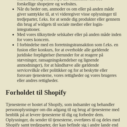
forskellige shopejere og websites.
Når du beder om, anmoder os om eller på anden måde
giver samtykke til, at vi videregiver visse oplysninger til
tredjeparter, f.eks. for at sende dig produkter eller gennem
din brug af widgets til sociale medier eller login-
integrationer.
Med vores tilknyttede selskaber eller på anden måde inden
for vores koncern.
I forbindelse med en forretningstransaktion som f.eks. en
fusion eller konkurs, for at overholde alle gældende
juridiske forpligtelser (herunder for at reagere på
stævninger, ransagningskendelser og lignende
anmodninger), for at håndhæve alle gældende
servicevilkår eller politikker og for at beskytte eller
forsvare tjenesterne, vores rettigheder og vores brugeres
eller andres rettigheder.
Forholdet til Shopify
Tjenesterne er hostet af Shopify, som indsamler og behandler
personoplysninger om din adgang til og brug af tjenesterne med
henblik på at levere tjenesterne til dig og forbedre dem.
Oplysninger, du sender til tjenesterne, overføres til og deles med
Shopify samt tredjeparter, der kan befinde sig i andre lande end