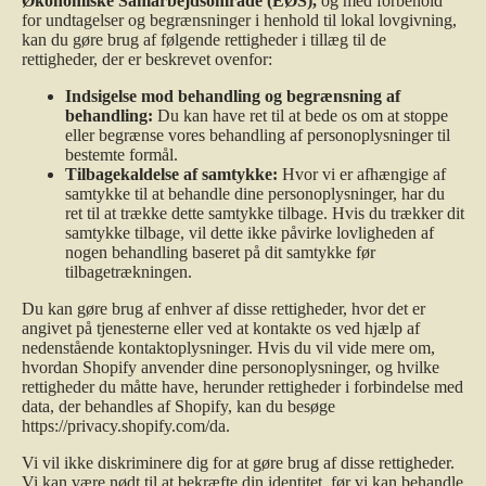
Økonomiske Samarbejdsområde (EØS),
og med forbehold
for undtagelser og begrænsninger i henhold til lokal lovgivning,
kan du gøre brug af følgende rettigheder i tillæg til de
rettigheder, der er beskrevet ovenfor:
Indsigelse mod behandling og begrænsning af
behandling:
Du kan have ret til at bede os om at stoppe
eller begrænse vores behandling af personoplysninger til
bestemte formål.
Tilbagekaldelse af samtykke:
Hvor vi er afhængige af
samtykke til at behandle dine personoplysninger, har du
ret til at trække dette samtykke tilbage. Hvis du trækker dit
samtykke tilbage, vil dette ikke påvirke lovligheden af
nogen behandling baseret på dit samtykke før
tilbagetrækningen.
Du kan gøre brug af enhver af disse rettigheder, hvor det er
angivet på tjenesterne eller ved at kontakte os ved hjælp af
nedenstående kontaktoplysninger. Hvis du vil vide mere om,
hvordan Shopify anvender dine personoplysninger, og hvilke
rettigheder du måtte have, herunder rettigheder i forbindelse med
data, der behandles af Shopify, kan du besøge
https://privacy.shopify.com/da.
Vi vil ikke diskriminere dig for at gøre brug af disse rettigheder.
Vi kan være nødt til at bekræfte din identitet, før vi kan behandle