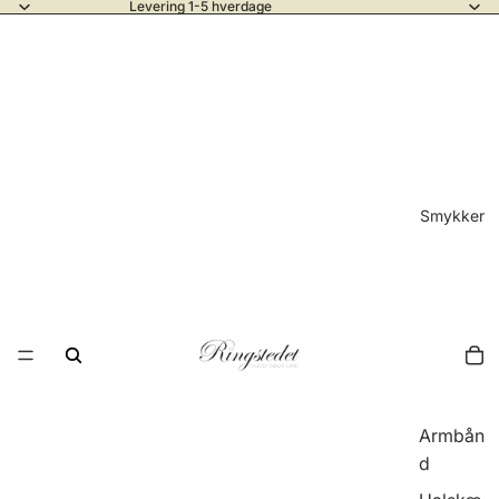
Levering 1-5 hverdage
Smykker
Armbån
d