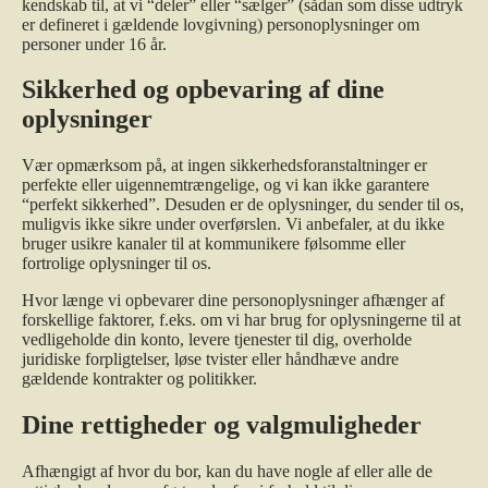
kendskab til, at vi “deler” eller “sælger” (sådan som disse udtryk
er defineret i gældende lovgivning) personoplysninger om
personer under 16 år.
Sikkerhed og opbevaring af dine
oplysninger
Vær opmærksom på, at ingen sikkerhedsforanstaltninger er
perfekte eller uigennemtrængelige, og vi kan ikke garantere
“perfekt sikkerhed”. Desuden er de oplysninger, du sender til os,
muligvis ikke sikre under overførslen. Vi anbefaler, at du ikke
bruger usikre kanaler til at kommunikere følsomme eller
fortrolige oplysninger til os.
Hvor længe vi opbevarer dine personoplysninger afhænger af
forskellige faktorer, f.eks. om vi har brug for oplysningerne til at
vedligeholde din konto, levere tjenester til dig, overholde
juridiske forpligtelser, løse tvister eller håndhæve andre
gældende kontrakter og politikker.
Dine rettigheder og valgmuligheder
Afhængigt af hvor du bor, kan du have nogle af eller alle de