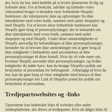
der, hvor du bor, med henblik på at levere tjenesterne til dig og
forbedre dem. For at beskytte, udvikle og forbedre vores
virksomhed bruger vi desuden visse forbedrede Shopify-
funktioner, der inkorporerer data og oplysninger fra dine
interaktioner med vores butik, sammen med andre shopejere og
med Shopify. For at levere disse forbedrede funktioner kan
Shopify gøre brug af personoplysninger, der er indsamlet om
dine interaktioner med vores butik, sammen med andre
shopejere og med Shopify. Under disse omstændigheder er
Shopify ansvarlig for behandlingen af dine personoplysninger,
herunder for at besvare dine anmodninger om at gøre brug af
dine rettigheder i forbindelse med anvendelsen af dine
personoplysninger til disse formål. Hvis du vil vide mere om,
hvordan Shopify anvender dine personoplysninger, og hvilke
rettigheder du måtte have, kan du besøge
Shopifys politik om
beskyttelse af persondata for forbrugerne
. Afhængigt af hvor du
bor, kan du gøre brug af visse rettigheder med hensyn til dine
personoplysninger her
Link til Shopifys portal for politik om
beskyttelse af persondata
.
Tredjepartswebsites og -links
Tjenesterne kan indeholde links til websites eller andre
onlineplatforme, der drives af tredjeparter. Hvis du følger links til