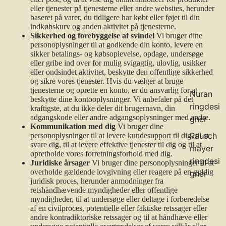
eller tjenester på tjenesterne eller andre websites, herunder
baseret på varer, du tidligere har købt eller føjet til din
indkøbskurv og anden aktivitet på tjenesterne.
Sikkerhed og forebyggelse af svindel
Vi bruger dine
personoplysninger til at godkende din konto, levere en
sikker betalings- og købsoplevelse, opdage, undersøge
eller gribe ind over for mulig svigagtig, ulovlig, usikker
eller ondsindet aktivitet, beskytte den offentlige sikkerhed
og sikre vores tjenester. Hvis du vælger at bruge
tjenesterne og oprette en konto, er du ansvarlig for at
Nuran
beskytte dine kontooplysninger. Vi anbefaler på det
ringdesi
kraftigste, at du ikke deler dit brugernavn, din
adgangskode eller andre adgangsoplysninger med andre.
gner
Kommunikation med dig
Vi bruger dine
Rausch
personoplysninger til at levere kundesupport til dig, til at
svare dig, til at levere effektive tjenester til dig og til at
mayer
opretholde vores forretningsforhold med dig.
ringdesi
Juridiske årsager
Vi bruger dine personoplysninger til at
overholde gældende lovgivning eller reagere på en gyldig
gner
juridisk proces, herunder anmodninger fra
retshåndhævende myndigheder eller offentlige
myndigheder, til at undersøge eller deltage i forberedelse
af en civilproces, potentielle eller faktiske retssager eller
andre kontradiktoriske retssager og til at håndhæve eller