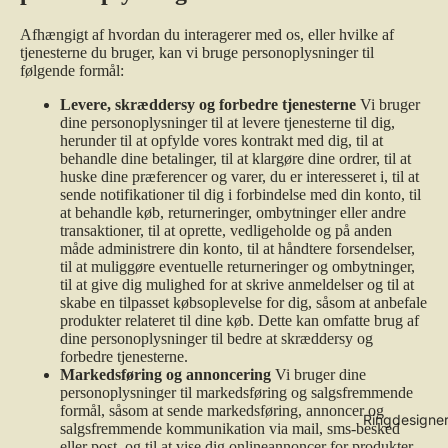
Afhængigt af hvordan du interagerer med os, eller hvilke af
tjenesterne du bruger, kan vi bruge personoplysninger til
følgende formål:
Levere, skræddersy og forbedre tjenesterne
Vi bruger
dine personoplysninger til at levere tjenesterne til dig,
herunder til at opfylde vores kontrakt med dig, til at
behandle dine betalinger, til at klargøre dine ordrer, til at
huske dine præferencer og varer, du er interesseret i, til at
sende notifikationer til dig i forbindelse med din konto, til
at behandle køb, returneringer, ombytninger eller andre
transaktioner, til at oprette, vedligeholde og på anden
måde administrere din konto, til at håndtere forsendelser,
til at muliggøre eventuelle returneringer og ombytninger,
til at give dig mulighed for at skrive anmeldelser og til at
skabe en tilpasset købsoplevelse for dig, såsom at anbefale
produkter relateret til dine køb. Dette kan omfatte brug af
dine personoplysninger til bedre at skræddersy og
forbedre tjenesterne.
Markedsføring og annoncering
Vi bruger dine
personoplysninger til markedsføring og salgsfremmende
formål, såsom at sende markedsføring, annoncer og
Ringdesigne
salgsfremmende kommunikation via mail, sms-besked
eller post, og til at vise dig onlineannoncer for produkter