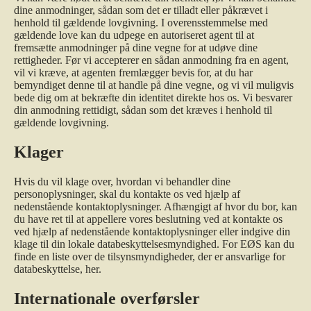
dine anmodninger, sådan som det er tilladt eller påkrævet i
henhold til gældende lovgivning. I overensstemmelse med
gældende love kan du udpege en autoriseret agent til at
fremsætte anmodninger på dine vegne for at udøve dine
rettigheder. Før vi accepterer en sådan anmodning fra en agent,
vil vi kræve, at agenten fremlægger bevis for, at du har
bemyndiget denne til at handle på dine vegne, og vi vil muligvis
bede dig om at bekræfte din identitet direkte hos os. Vi besvarer
din anmodning rettidigt, sådan som det kræves i henhold til
gældende lovgivning.
Klager
Hvis du vil klage over, hvordan vi behandler dine
personoplysninger, skal du kontakte os ved hjælp af
nedenstående kontaktoplysninger. Afhængigt af hvor du bor, kan
du have ret til at appellere vores beslutning ved at kontakte os
ved hjælp af nedenstående kontaktoplysninger eller indgive din
klage til din lokale databeskyttelsesmyndighed. For EØS kan du
finde en liste over de tilsynsmyndigheder, der er ansvarlige for
databeskyttelse,
her
.
Internationale overførsler