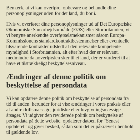
Bemærk, at vi kan overføre, opbevare og behandle dine
personoplysninger uden for det land, du bor i.
Hvis vi overfører dine personoplysninger ud af Det Europæiske
Økonomiske Samarbejdsområde (EØS) eller Storbritannien, vil
vi benytte anerkendte overførselsmekanismer såsom Europa-
Kommissionens standardkontraktbestemmelser eller eventuelle
tilsvarende kontrakter udstedt af den relevante kompetente
myndighed i Storbritannien, alt efter hvad der er relevant,
medmindre dataoverførslen sker til et land, der er vurderet til at
have et tilstrækkeligt beskyttelsesniveau.
Ændringer af denne politik om
beskyttelse af persondata
Vi kan opdatere denne politik om beskyttelse af persondata fra
tid til anden, herunder for at vise ændringer i vores praksis eller
af andre driftsmæssige, juridiske eller lovgivningsmæssige
årsager. Vi udgiver den reviderede politik om beskyttelse af
persondata på dette website, opdaterer datoen for “Senest
opdateret” og giver besked, sådan som det er påkrævet i henhold
til gældende lov.