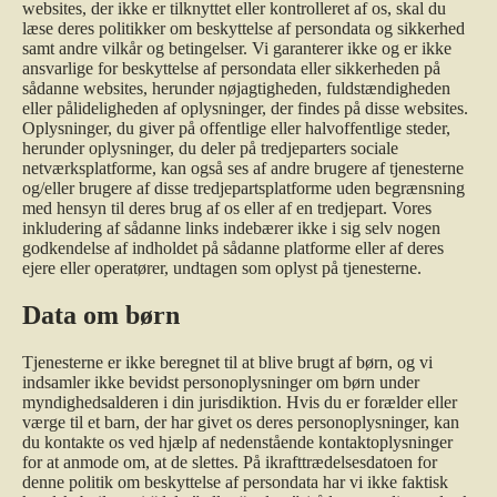
websites, der ikke er tilknyttet eller kontrolleret af os, skal du
læse deres politikker om beskyttelse af persondata og sikkerhed
samt andre vilkår og betingelser. Vi garanterer ikke og er ikke
ansvarlige for beskyttelse af persondata eller sikkerheden på
sådanne websites, herunder nøjagtigheden, fuldstændigheden
eller pålideligheden af oplysninger, der findes på disse websites.
Oplysninger, du giver på offentlige eller halvoffentlige steder,
herunder oplysninger, du deler på tredjeparters sociale
netværksplatforme, kan også ses af andre brugere af tjenesterne
og/eller brugere af disse tredjepartsplatforme uden begrænsning
med hensyn til deres brug af os eller af en tredjepart. Vores
inkludering af sådanne links indebærer ikke i sig selv nogen
godkendelse af indholdet på sådanne platforme eller af deres
ejere eller operatører, undtagen som oplyst på tjenesterne.
Data om børn
Tjenesterne er ikke beregnet til at blive brugt af børn, og vi
indsamler ikke bevidst personoplysninger om børn under
myndighedsalderen i din jurisdiktion. Hvis du er forælder eller
værge til et barn, der har givet os deres personoplysninger, kan
du kontakte os ved hjælp af nedenstående kontaktoplysninger
for at anmode om, at de slettes. På ikrafttrædelsesdatoen for
denne politik om beskyttelse af persondata har vi ikke faktisk