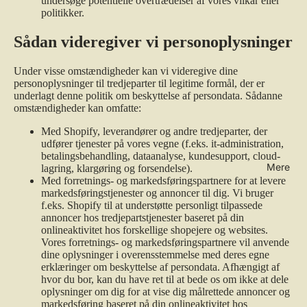
undersøge potentielle overtrædelser af vores vilkår eller
politikker.
Sådan videregiver vi personoplysninger
Under visse omstændigheder kan vi videregive dine
personoplysninger til tredjeparter til legitime formål, der er
underlagt denne politik om beskyttelse af persondata. Sådanne
omstændigheder kan omfatte:
Med Shopify, leverandører og andre tredjeparter, der
udfører tjenester på vores vegne (f.eks. it-administration,
betalingsbehandling, dataanalyse, kundesupport, cloud-
Mere
lagring, klargøring og forsendelse).
Med forretnings- og markedsføringspartnere for at levere
markedsføringstjenester og annoncer til dig. Vi bruger
f.eks. Shopify til at understøtte personligt tilpassede
annoncer hos tredjepartstjenester baseret på din
onlineaktivitet hos forskellige shopejere og websites.
Vores forretnings- og markedsføringspartnere vil anvende
dine oplysninger i overensstemmelse med deres egne
erklæringer om beskyttelse af persondata. Afhængigt af
hvor du bor, kan du have ret til at bede os om ikke at dele
oplysninger om dig for at vise dig målrettede annoncer og
markedsføring baseret på din onlineaktivitet hos