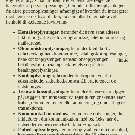
knyttes til dig. Vi kan indsamle eller behandle følgende
kategorier af personoplysninger, herunder udledte oplysninger
fra disse personoplysninger, afhængigt af hvordan du interagerer
med tjenesterne, hvor du bor, og som tilladt eller påkrævet i
henhold til gældende lovgivning:
Kontaktoplysninger,
herunder dit navn samt adresse,
faktureringsadresse, leveringsadresse, telefonnummer og
mailadresse.
Økonomiske oplysninger,
herunder kreditkort-,
debetkort- og bankkontonumre, betalingskortoplysninger,
bankkontooplysninger, transaktionsoplysninger,
Tilbud
betalingsform, betalingsbekræftelse og andre
betalingsoplysninger.
Kontooplysninger,
herunder dit brugernavn, din
adgangskode, sikkerhedsspørgsmål, præferencer og
indstillinger.
Transaktionsoplysninger,
herunder de varer, du kigger
på, lægger i din indkøbskurv, føjer til din ønskeliste eller
køber, returnerer, bytter eller annullerer, og dine tidligere
transaktioner.
Kommunikation med os,
herunder de oplysninger, du
inkluderer i din kommunikation med os, f.eks. når du
indsender en henvendelse til kundesupport.
Enhedsoplysninger,
herunder oplysninger om din enhed,